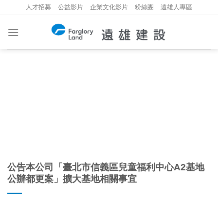
Skip
人才招募
公益影片
企業文化影片
粉絲團
遠雄人專區
to
content
重大資訊
INVESTMENT INFORMATION
公告本公司「臺北市信義區兒童福利中心A2基地
公辦都更案」擴大基地相關事宜