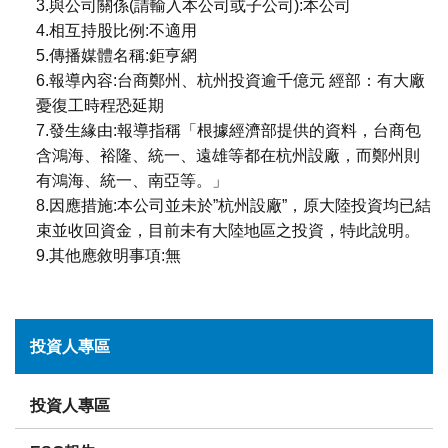
3.與公司關係(請輸入本公司或子公司):本公司
4.相互持股比例:不適用
5.傳播媒體名稱:鉅亨網
6.報導內容:台商鄭州、杭州投資逾千億元 經部：有大廠
憂復工時程恐延期
7.發生緣由:報導指稱「根據經濟部提供的資料，台商包
含鴻海、裕隆、統一、遠雄等都在杭州設廠，而鄭州則
有鴻海、統一、南亞等。」
8.因應措施:本公司並未於”杭州設廠”，原大陸投資均已結
束並收回資金，目前未有大陸地區之投資，特此說明。
9.其他應敘明事項:無
投資人專區
投資人專區