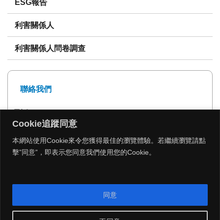
ESG報告
利害關係人
利害關係人問卷調查
聯絡我們
電話: 02-27239999
Cookie追蹤同意
傳真: 02-27293399
本網站使用Cookie來令您獲得最佳的瀏覽體驗。若繼續瀏覽請點
擊”同意”，即表示您同意我們使用您的Cookie。
MENU
同意
Copyright 2026 © 遠雄建設 All Rights Reserved.
|
網頁設計公司
：
振作雲科技