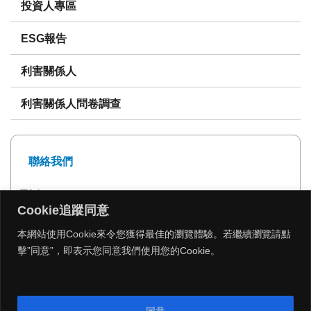
投資人專區
ESG報告
利害關係人
利害關係人問卷調查
聯絡我們
電話: 02-27239999
Cookie追蹤同意
傳真: 02-27293399
本網站使用Cookie來令您獲得最佳的瀏覽體驗。若繼續瀏覽請點
擊”同意”，即表示您同意我們使用您的Cookie。
MENU
同意