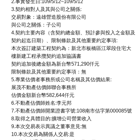
2.事實發生日:109/5/12~109/5/12
3.契約相對人及其與公司之關係:
交易對象：遠雄營造股份有限公司
與公司之關係：子公司
4.契約主要內容（含契約總金額、預計參與投入之金額及
契約起迄日期）、限制條款及其他重要約定事項:
本次簽訂建築工程契約為：新北市板橋區江翠段住宅大
樓新建工程承攬契約追加協議書
契約追加後總金額為新台幣571,290仟元
限制條款及其他重要約定事項：無
5.專業估價者事務所或公司名稱及其估價結果:
展茂不動產估價師聯合事務所
估價金額新台幣582,644仟元
6.不動產估價師姓名:李元邦
7.不動產估價師開業證書字號:108南市估字第000085號
8.取得之具體目的:擴增公司營業收入
9.本次交易表示異議之董事意見:無
10.本次交易為關係人交易:是