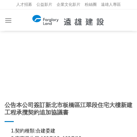
Skip
人才招募
公益影片
企業文化影片
粉絲團
遠雄人專區
to
content
重大資訊
INVESTMENT INFORMATION
公告本公司簽訂新北市板橋區江翠段住宅大樓新建
工程承攬契約追加協議書
1.契約種類:合建委建