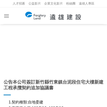
Skip
人才招募
公益影片
企業文化影片
粉絲團
遠雄人專區
to
content
重大資訊
INVESTMENT INFORMATION
公告本公司簽訂新竹縣竹東鎮台泥段住宅大樓新建
工程承攬契約追加協議書
1.契約種類:自地委建