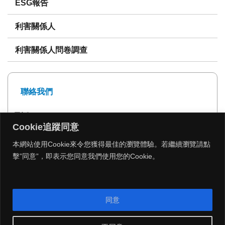
ESG報告
利害關係人
利害關係人問卷調查
聯絡我們
電話: 02-27239999
Cookie追蹤同意
傳真: 02-27293399
本網站使用Cookie來令您獲得最佳的瀏覽體驗。若繼續瀏覽請點
擊”同意”，即表示您同意我們使用您的Cookie。
MENU
同意
Copyright 2026 © 遠雄建設 All Rights Reserved.
|