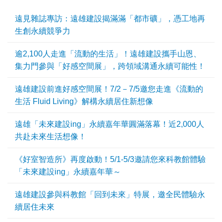
遠見雜誌專訪：遠雄建設揭滿滿「都市礦」，憑工地再
生創永續競爭力
逾2,100人走進「流動的生活」！遠雄建設攜手山恩、
集力門參與「好感空間展」，跨領域溝通永續可能性！
遠雄建設前進好感空間展！7/2－7/5邀您走進《流動的
生活 Fluid Living》解構永續居住新想像
遠雄「未來建設ing」永續嘉年華圓滿落幕！近2,000人
共赴未來生活想像！
《好室智造所》再度啟動！5/1-5/3邀請您來科教館體驗
「未來建設ing」永續嘉年華～
遠雄建設參與科教館「回到未來」特展，邀全民體驗永
續居住未來