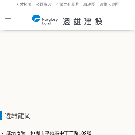
Skip
人才招募
公益影片
企業文化影片
粉絲團
遠雄人專區
to
content
遠雄龍岡
基地位置：桃園市平鎮區中正三路109號