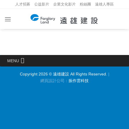
Skip
人才招募
公益影片
企業文化影片
粉絲團
遠雄人專區
to
content
MENU
Copyright 2026 © 遠雄建設 All Rights Reserved.
|
網頁設計公司
：
振作雲科技