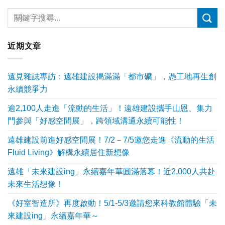
近期文章
遠見雜誌專訪：遠雄建設揭滿滿「都市礦」，憑工地再生創
永續競爭力
逾2,100人走進「流動的生活」！遠雄建設攜手山恩、集力
門參與「好感空間展」，跨領域溝通永續可能性！
遠雄建設前進好感空間展！7/2－7/5邀您走進《流動的生活
Fluid Living》解構永續居住新想像
遠雄「未來建設ing」永續嘉年華圓滿落幕！近2,000人共赴
未來生活想像！
《好室智造所》再度啟動！5/1-5/3邀請您來科教館體驗「未
來建設ing」永續嘉年華～