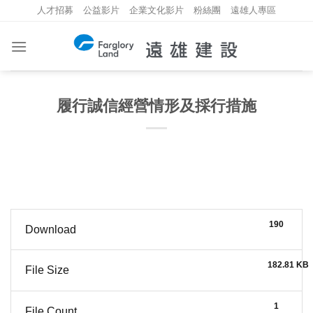
Skip
人才招募
公益影片
企業文化影片
粉絲團
遠雄人專區
to
content
履行誠信經營情形及採行措施
190
Download
182.81 KB
File Size
1
File Count