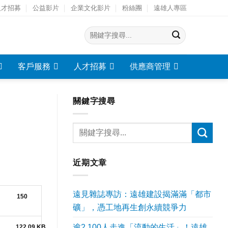
人才招募
公益影片
企業文化影片
粉絲團
遠雄人專區
客戶服務
人才招募
供應商管理
關鍵字搜尋
近期文章
遠見雜誌專訪：遠雄建設揭滿滿「都市
150
礦」，憑工地再生創永續競爭力
逾2,100人走進「流動的生活」！遠雄
122.09 KB