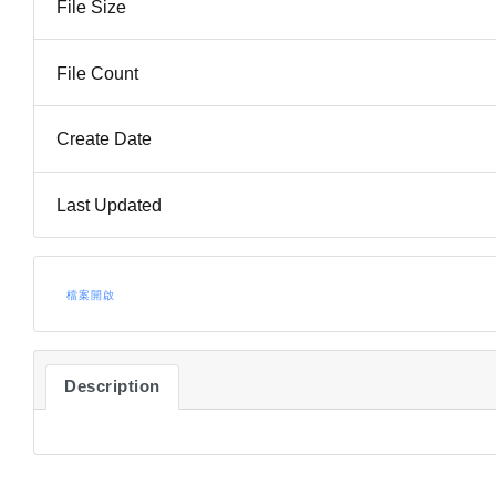
File Size
File Count
Create Date
Last Updated
檔案開啟
Description