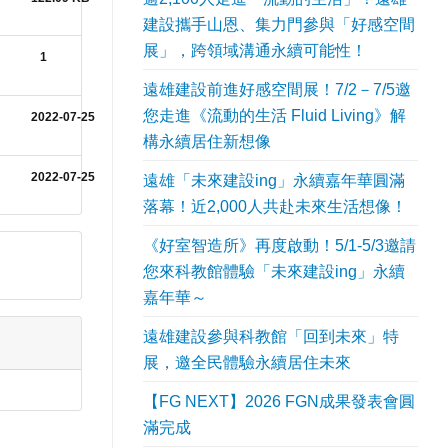
建設攜手山恩、集力門參與「好感空間
展」，跨領域溝通永續可能性！
1
遠雄建設前進好感空間展！7/2－7/5邀
您走進《流動的生活 Fluid Living》解
2022-07-25
構永續居住新想像
2022-07-25
遠雄「未來建設ing」永續嘉年華圓滿
落幕！近2,000人共赴未來生活想像！
《好室智造所》再度啟動！5/1-5/3邀請
您來科教館體驗「未來建設ing」永續
嘉年華～
遠雄建設參與科教館「回到未來」特
展，邀全民體驗永續居住未來
【FG NEXT】2026 FGN成果發表會圓
滿完成