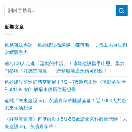
近期文章
遠見雜誌專訪：遠雄建設揭滿滿「都市礦」，憑工地再生創
永續競爭力
逾2,100人走進「流動的生活」！遠雄建設攜手山恩、集力
門參與「好感空間展」，跨領域溝通永續可能性！
遠雄建設前進好感空間展！7/2－7/5邀您走進《流動的生活
Fluid Living》解構永續居住新想像
遠雄「未來建設ing」永續嘉年華圓滿落幕！近2,000人共赴
未來生活想像！
《好室智造所》再度啟動！5/1-5/3邀請您來科教館體驗「未
來建設ing」永續嘉年華～