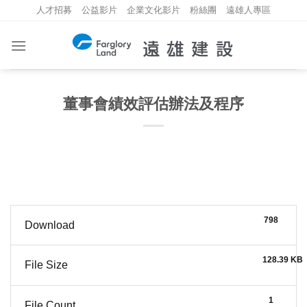
Skip
人才招募
公益影片
企業文化影片
粉絲團
遠雄人專區
to
content
董事會績效評估辦法及程序
798
Download
128.39 KB
File Size
1
File Count