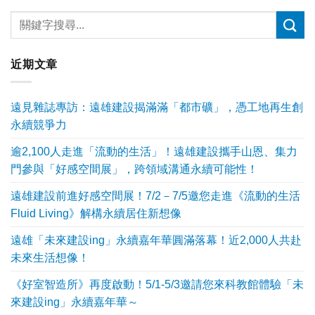
近期文章
遠見雜誌專訪：遠雄建設揭滿滿「都市礦」，憑工地再生創
永續競爭力
逾2,100人走進「流動的生活」！遠雄建設攜手山恩、集力
門參與「好感空間展」，跨領域溝通永續可能性！
遠雄建設前進好感空間展！7/2－7/5邀您走進《流動的生活
Fluid Living》解構永續居住新想像
遠雄「未來建設ing」永續嘉年華圓滿落幕！近2,000人共赴
未來生活想像！
《好室智造所》再度啟動！5/1-5/3邀請您來科教館體驗「未
來建設ing」永續嘉年華～