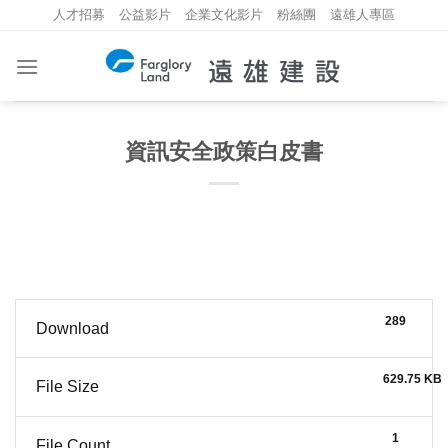
Skip
人才招募
公益影片
企業文化影片
粉絲團
遠雄人專區
to
content
資訊安全政策白皮書
289
Download
629.75 KB
File Size
1
File Count