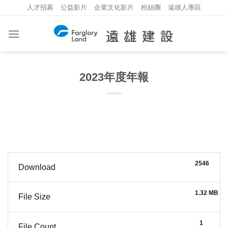
Skip
人才招募
公益影片
企業文化影片
粉絲團
遠雄人專區
to
content
2023年度年報
2546
Download
1.32 MB
File Size
1
File Count