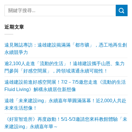
近期文章
遠見雜誌專訪：遠雄建設揭滿滿「都市礦」，憑工地再生創
永續競爭力
逾2,100人走進「流動的生活」！遠雄建設攜手山恩、集力
門參與「好感空間展」，跨領域溝通永續可能性！
遠雄建設前進好感空間展！7/2－7/5邀您走進《流動的生活
Fluid Living》解構永續居住新想像
遠雄「未來建設ing」永續嘉年華圓滿落幕！近2,000人共赴
未來生活想像！
《好室智造所》再度啟動！5/1-5/3邀請您來科教館體驗「未
來建設ing」永續嘉年華～