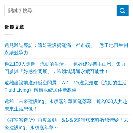
近期文章
遠見雜誌專訪：遠雄建設揭滿滿「都市礦」，憑工地再生創
永續競爭力
逾2,100人走進「流動的生活」！遠雄建設攜手山恩、集力
門參與「好感空間展」，跨領域溝通永續可能性！
遠雄建設前進好感空間展！7/2－7/5邀您走進《流動的生活
Fluid Living》解構永續居住新想像
遠雄「未來建設ing」永續嘉年華圓滿落幕！近2,000人共赴
未來生活想像！
《好室智造所》再度啟動！5/1-5/3邀請您來科教館體驗「未
來建設ing」永續嘉年華～