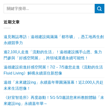
近期文章
遠見雜誌專訪：遠雄建設揭滿滿「都市礦」，憑工地再生創
永續競爭力
逾2,100人走進「流動的生活」！遠雄建設攜手山恩、集力
門參與「好感空間展」，跨領域溝通永續可能性！
遠雄建設前進好感空間展！7/2－7/5邀您走進《流動的生活
Fluid Living》解構永續居住新想像
遠雄「未來建設ing」永續嘉年華圓滿落幕！近2,000人共赴
未來生活想像！
《好室智造所》再度啟動！5/1-5/3邀請您來科教館體驗「未
來建設ing」永續嘉年華～