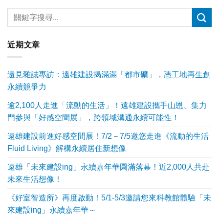
近期文章
遠見雜誌專訪：遠雄建設揭滿滿「都市礦」，憑工地再生創
永續競爭力
逾2,100人走進「流動的生活」！遠雄建設攜手山恩、集力
門參與「好感空間展」，跨領域溝通永續可能性！
遠雄建設前進好感空間展！7/2－7/5邀您走進《流動的生活
Fluid Living》解構永續居住新想像
遠雄「未來建設ing」永續嘉年華圓滿落幕！近2,000人共赴
未來生活想像！
《好室智造所》再度啟動！5/1-5/3邀請您來科教館體驗「未
來建設ing」永續嘉年華～