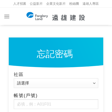
Skip
人才招募
公益影片
企業文化影片
粉絲團
遠雄人專區
to
content
忘記密碼
社區
帳號(戶號)