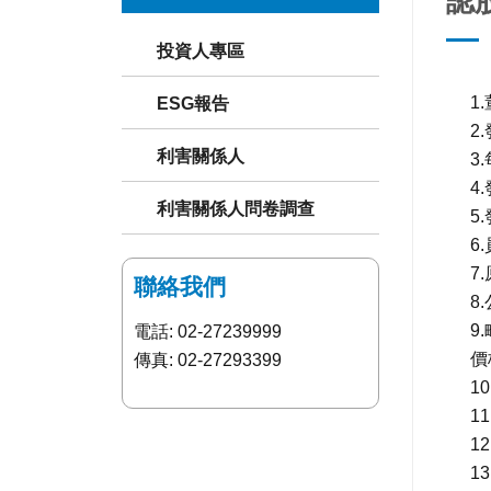
認
投資人專區
1
ESG報告
2
利害關係人
3
4
利害關係人問卷調查
5
6
7
聯絡我們
8
9
電話: 02-27239999
價
傳真: 02-27293399
1
1
1
1