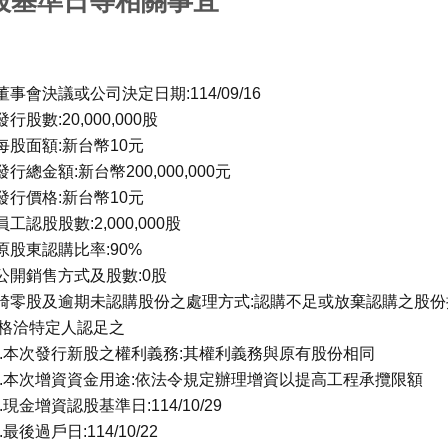
股基準日等相關事宜
.董事會決議或公司決定日期:114/09/16
.發行股數:20,000,000股
.每股面額:新台幣10元
.發行總金額:新台幣200,000,000元
.發行價格:新台幣10元
.員工認股股數:2,000,000股
.原股東認購比率:90%
.公開銷售方式及股數:0股
.畸零股及逾期未認購股份之處理方式:認購不足或放棄認購之
格洽特定人認足之
0.本次發行新股之權利義務:其權利義務與原有股份相同
1.本次增資資金用途:依法令規定辦理增資以提高工程承攬限額
2.現金增資認股基準日:114/10/29
3.最後過戶日:114/10/22