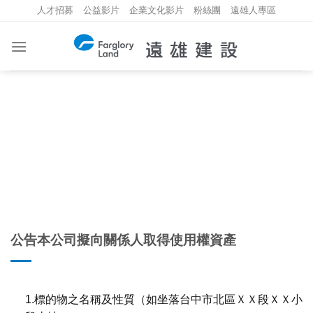
Skip
人才招募
公益影片
企業文化影片
粉絲團
遠雄人專區
to
content
重大資訊
INVESTMENT INFORMATION
公告本公司擬向關係人取得使用權資產
1.標的物之名稱及性質（如坐落台中市北區ＸＸ段ＸＸ小