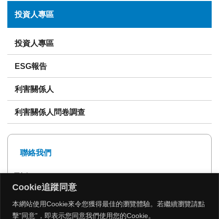
投資人專區
投資人專區
ESG報告
利害關係人
利害關係人問卷調查
聯絡我們
電話: 02-27239999
Cookie追蹤同意
傳真: 02-27293399
本網站使用Cookie來令您獲得最佳的瀏覽體驗。若繼續瀏覽請點
擊”同意”，即表示您同意我們使用您的Cookie。