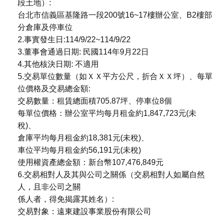
段土地）:
台北市信義區基隆路一段200號16~17樓辦公室、B2樓部
分倉庫及停車位
2.事實發生日:114/9/22~114/9/22
3.董事會通過日期: 民國114年9月22日
4.其他核決日期: 不適用
5.交易單位數量（如ＸＸ平方公尺，折合ＸＸ坪）、每單
位價格及交易總金額:
交易數量：租賃總面積705.87坪、停車位8個
每單位價格：辦公室平均每月租金約1,847,723元(未
稅)、
倉庫平均每月租金約18,381元(未稅)、
車位平均每月租金約56,191元(未稅)
使用權資產總金額：新台幣107,476,849元
6.交易相對人及其與公司之關係（交易相對人如屬自然
人，且非公司之關
係人者，得免揭露其姓名）:
交易對象：遠東建設事業股份有限公司