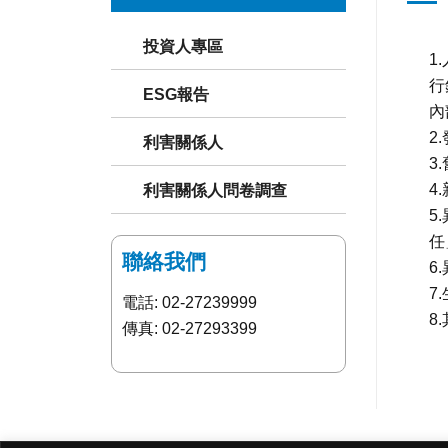
投資人專區
1
行
ESG報告
內
2
利害關係人
3
4
利害關係人問卷調查
5
任
聯絡我們
6
7.
電話: 02-27239999
8
傳真: 02-27293399