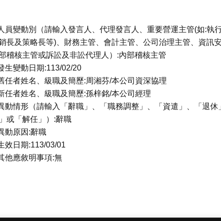
.人員變動別（請輸入發言人、代理發言人、重要營運主管(如:執
銷長及策略長等)、財務主管、會計主管、公司治理主管、資訊
部稽核主管或訴訟及非訟代理人）:內部稽核主管
.發生變動日期:113/02/20
.舊任者姓名、級職及簡歷:周湘芬/本公司資深協理
.新任者姓名、級職及簡歷:孫梓銘/本公司經理
.異動情形（請輸入「辭職」、「職務調整」、「資遣」、「退休
」或「解任」）:辭職
.異動原因:辭職
生效日期:113/03/01
.其他應敘明事項:無