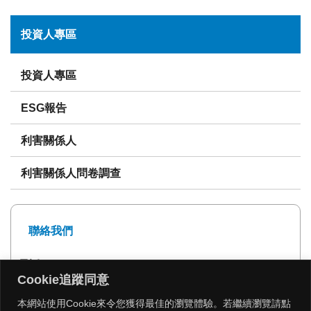
投資人專區
投資人專區
ESG報告
利害關係人
利害關係人問卷調查
聯絡我們
電話: 02-27239999
Cookie追蹤同意
傳真: 02-27293399
本網站使用Cookie來令您獲得最佳的瀏覽體驗。若繼續瀏覽請點