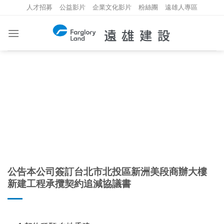
Skip
人才招募
公益影片
企業文化影片
粉絲團
遠雄人專區
to
content
重大資訊
INVESTMENT INFORMATION
公告本公司簽訂台北市北投區新洲美段商辦大樓
新建工程承攬契約追減協議書