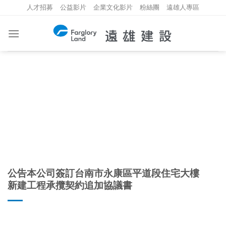
Skip
人才招募
公益影片
企業文化影片
粉絲團
遠雄人專區
to
content
重大資訊
INVESTMENT INFORMATION
公告本公司簽訂台南市永康區平道段住宅大樓
新建工程承攬契約追加協議書