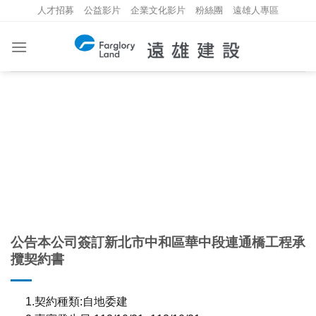
Skip
人才招募
公益影片
企業文化影片
粉絲團
遠雄人專區
to
content
重大資訊
INVESTMENT INFORMATION
公告本公司簽訂新北市中和區華中段連通橋工程承
攬契約書
1.契約種類:自地委建