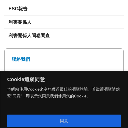
ESG報告
利害關係人
利害關係人問卷調查
聯絡我們
電話: 02-27239999
Cookie追蹤同意
傳真: 02-27293399
本網站使用Cookie來令您獲得最佳的瀏覽體驗。若繼續瀏覽請點
擊”同意”，即表示您同意我們使用您的Cookie。
MENU
同意