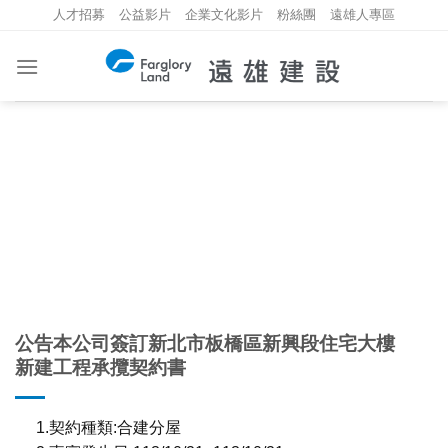
Skip
人才招募
公益影片
企業文化影片
粉絲團
遠雄人專區
to
content
重大資訊
INVESTMENT INFORMATION
公告本公司簽訂新北市板橋區新興段住宅大樓
新建工程承攬契約書
1.契約種類:合建分屋