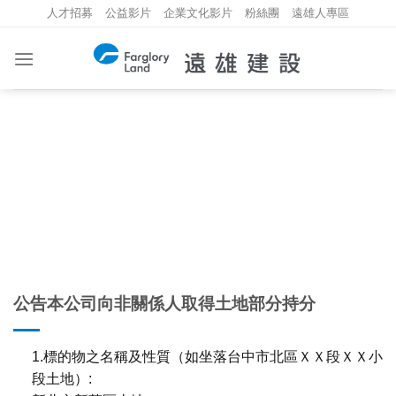
Skip
人才招募
公益影片
企業文化影片
粉絲團
遠雄人專區
to
content
重大資訊
INVESTMENT INFORMATION
公告本公司向非關係人取得土地部分持分
1.標的物之名稱及性質（如坐落台中市北區ＸＸ段ＸＸ小
段土地）: