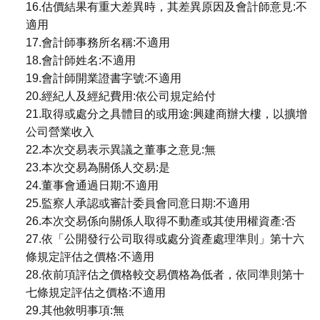
16.估價結果有重大差異時，其差異原因及會計師意見:不
適用
17.會計師事務所名稱:不適用
18.會計師姓名:不適用
19.會計師開業證書字號:不適用
20.經紀人及經紀費用:依公司規定給付
21.取得或處分之具體目的或用途:興建商辦大樓，以擴增
公司營業收入
22.本次交易表示異議之董事之意見:無
23.本次交易為關係人交易:是
24.董事會通過日期:不適用
25.監察人承認或審計委員會同意日期:不適用
26.本次交易係向關係人取得不動產或其使用權資產:否
27.依「公開發行公司取得或處分資產處理準則」第十六
條規定評估之價格:不適用
28.依前項評估之價格較交易價格為低者，依同準則第十
七條規定評估之價格:不適用
29.其他敘明事項:無