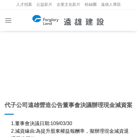
Skip
人才招募
公益影片
企業文化影片
粉絲團
遠雄人專區
to
content
重大資訊
INVESTMENT INFORMATION
代子公司遠雄營造公告董事會決議辦理現金減資案
1.董事會決議日期:109/03/30
2.減資緣由:為提升股東權益報酬率，擬辦理現金減資退