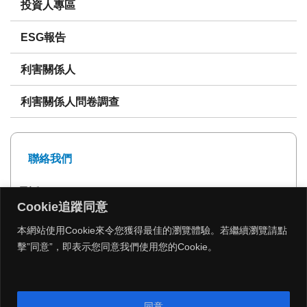
投資人專區
ESG報告
利害關係人
利害關係人問卷調查
聯絡我們
電話: 02-27239999
Cookie追蹤同意
傳真: 02-27293399
本網站使用Cookie來令您獲得最佳的瀏覽體驗。若繼續瀏覽請點
擊”同意”，即表示您同意我們使用您的Cookie。
MENU
同意