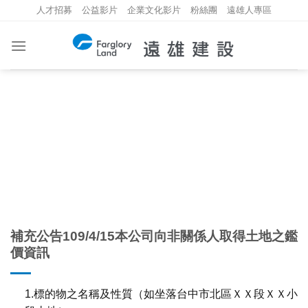
Skip
人才招募
公益影片
企業文化影片
粉絲團
遠雄人專區
to
content
重大資訊
INVESTMENT INFORMATION
補充公告109/4/15本公司向非關係人取得土地之鑑
價資訊
1.標的物之名稱及性質（如坐落台中市北區ＸＸ段ＸＸ小