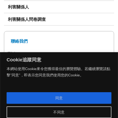
利害關係人
利害關係人問卷調查
聯絡我們
電話: 02-27239999
Cookie追蹤同意
傳真: 02-27293399
本網站使用Cookie來令您獲得最佳的瀏覽體驗。若繼續瀏覽請點
擊”同意”，即表示您同意我們使用您的Cookie。
MENU
同意
Copyright 2026 © 遠雄建設 All Rights Reserved.
|
網頁設計公司
：
振作雲科技
不同意