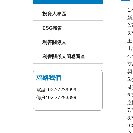
1
投資人專區
新
2.
ESG報告
3
土
利害關係人
出
4
利害關係人問卷調查
交
與
聯絡我們
5
及
電話: 02-27239999
6
傳真: 02-27293399
之
7
8
9