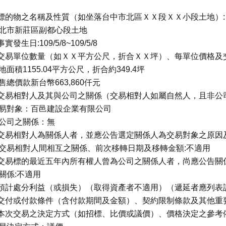
.標的物之名稱及性質（如坐落台中市北區ＸＸ段ＸＸ小段土地）:
北市新莊區副都心段土地
事實發生日:109/5/8~109/5/8
.交易單位數量（如ＸＸ平方公尺，折合ＸＸ坪）、每單位價格及
地面積1155.04平方公尺，折合約349.4坪
售總價款新台幣663,860仟元
.交易相對人及其與公司之關係（交易相對人如屬自然人，且非公
易對象：百邑建設企業有限公司
公司之關係：無
.交易相對人為關係人者，並應公告選定關係人為交易對象之原
交易相對人間相互之關係、前次移轉日期及移轉金額:不適用
.交易標的最近五年內所有權人曾為公司之關係人者，尚應公告
關係:不適用
.預計處分利益（或損失）（取得資產者不適用）（遞延者應列表
.交付或付款條件（含付款期間及金額）、契約限制條款及其他重
.本次交易之決定方式（如招標、比價或議價）、價格決定之參考