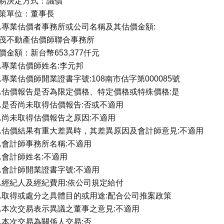
易決定方式：議價
策單位：董事長
0.專業估價者事務所或公司名稱及其估價金額:
茂不動產估價師聯合事務所
價金額：新台幣653,377仟元
1.專業估價師姓名:李元邦
2.專業估價師開業證書字號:108南市估字第000085號
3.估價報告是否為限定價格、特定價格或特殊價格:是
4.是否尚未取得估價報告:否或不適用
5.尚未取得估價報告之原因:不適用
6.估價結果有重大差異時，其差異原因及會計師意見:不適用
7.會計師事務所名稱:不適用
8.會計師姓名:不適用
9.會計師開業證書字號:不適用
0.經紀人及經紀費用:依公司規定給付
1.取得或處分之具體目的或用途:配合公司推案政策
2.本次交易表示異議之董事之意見:不適用
3.本次交易為關係人交易:否