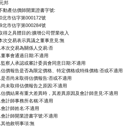
元邦
.不動產估價師開業證書字號:
00北市估字第000172號
09北市估字第000284號
.取得之具體目的:擴增公司營業收入
.本次交易表示異議之董事意見:無
0.本次交易為關係人交易:否
1.董事會通過日期:不適用
2.監察人承認或審計委員會同意日期:不適用
3.估價報告是否為限定價格、特定價格或特殊價格:否或不適用
4.是否尚未取得估價報告:否或不適用
5.尚未取得估價報告之原因:不適用
6.估價結果有重大差異時，其差異原因及會計師意見:不適用
7.會計師事務所名稱:不適用
8.會計師姓名:不適用
9.會計師開業證書字號:不適用
0.其他敘明事項:無