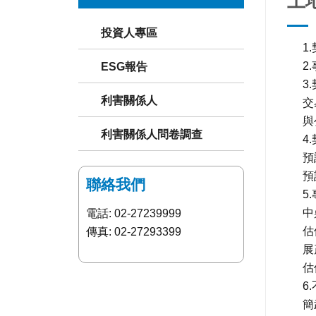
土
投資人專區
1
2.
ESG報告
3
利害關係人
交
與
利害關係人問卷調查
4
預
預
聯絡我們
5
中
電話: 02-27239999
估
傳真: 02-27293399
展
估
6
簡