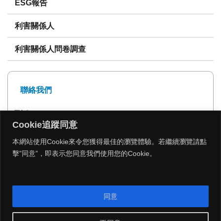
ESG報告
利害關係人
利害關係人問卷調查
聯絡我們
電話: 02-27239999
Cookie追蹤同意
傳真: 02-27293399
本網站使用Cookie來令您獲得最佳的瀏覽體驗。若繼續瀏覽請點
擊”同意”，即表示您同意我們使用您的Cookie。
MENU
同意
Copyright 2026 © 遠雄建設 All Rights Reserved.
|