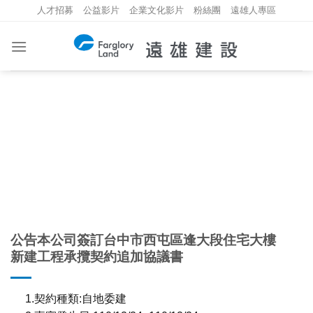
Skip
人才招募
公益影片
企業文化影片
粉絲團
遠雄人專區
to
content
重大資訊
INVESTMENT INFORMATION
公告本公司簽訂台中市西屯區逢大段住宅大樓
新建工程承攬契約追加協議書
1.契約種類:自地委建