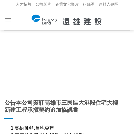
Skip
人才招募
公益影片
企業文化影片
粉絲團
遠雄人專區
to
content
重大資訊
INVESTMENT INFORMATION
公告本公司簽訂高雄市三民區大港段住宅大樓
新建工程承攬契約追加協議書
1.契約種類:自地委建