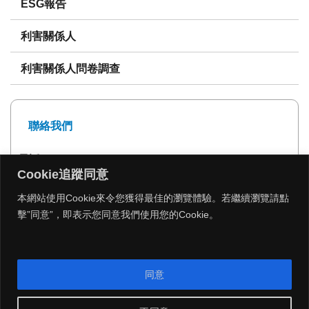
ESG報告
利害關係人
利害關係人問卷調查
聯絡我們
電話: 02-27239999
Cookie追蹤同意
傳真: 02-27293399
本網站使用Cookie來令您獲得最佳的瀏覽體驗。若繼續瀏覽請點
擊”同意”，即表示您同意我們使用您的Cookie。
MENU
同意
Copyright 2026 © 遠雄建設 All Rights Reserved.
|