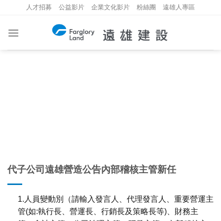
Skip
人才招募
公益影片
企業文化影片
粉絲團
遠雄人專區
to
content
重大資訊
INVESTMENT INFORMATION
代子公司遠雄營造公告內部稽核主管新任
1.人員變動別（請輸入發言人、代理發言人、重要營運主
管(如:執行長、營運長、行銷長及策略長等)、財務主