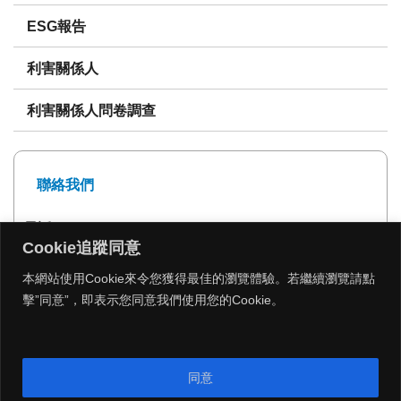
ESG報告
利害關係人
利害關係人問卷調查
聯絡我們
電話: 02-27239999
Cookie追蹤同意
傳真: 02-27293399
本網站使用Cookie來令您獲得最佳的瀏覽體驗。若繼續瀏覽請點
擊”同意”，即表示您同意我們使用您的Cookie。
MENU
同意