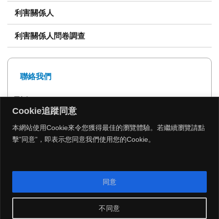
利害關係人
利害關係人問卷調查
聯絡我們
電話: 02-27239999
Cookie追蹤同意
傳真: 02-27293399
本網站使用Cookie來令您獲得最佳的瀏覽體驗。若繼續瀏覽請點
擊”同意”，即表示您同意我們使用您的Cookie。
MENU
同意
Copyright 2026 © 遠雄建設 All Rights Reserved.
|
網頁設計公司
：
振作雲科技
不同意