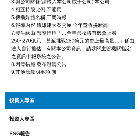
3.與公司關係(請輸入本公司或子公司):本公司
4.相互持股比例:不適用
5.傳播媒體名稱:工商時報
6.報導內容:遠雄建大案交屋 全年營收拚新高
7.發生緣由:報導指稱「…全年營收將有機會上看
250~270億元、甚至挑戰280億元的史上最高量…」係由
法人自行推估，有關本公司資訊，請參閱主管機關指定
之資訊申報系統之公告。
8.因應措施:發布澄清公告
9.其他應敘明事項:無
投資人專區
投資人專區
ESG報告