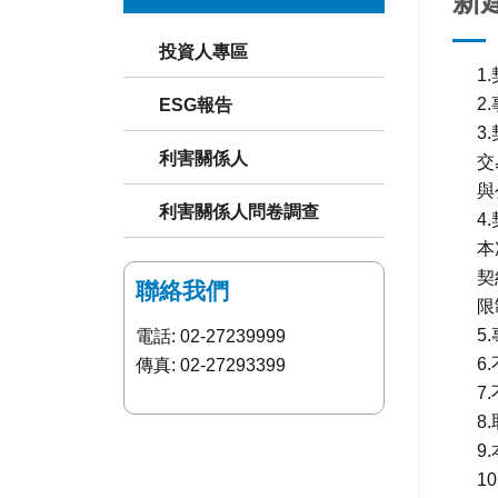
新
投資人專區
1
2.
ESG報告
3
利害關係人
交
與
利害關係人問卷調查
4
本
契
聯絡我們
限
5
電話: 02-27239999
6
傳真: 02-27293399
7
8
9
1