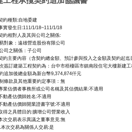
建工程承攬契約追加協議書
.契約種類:自地委建
事實發生日:111/1/18~111/1/18
.契約相對人及其與公司之關係:
易對象：遠雄營造股份有限公司
公司之關係：子公司
.契約主要內容（含契約總金額、預計參與投入之金額及契約起迄
次簽訂建築工程契約為：台中市梧棲區市鎮南段住宅大樓新建工
約追加後總金額為新台幣9,374,874仟元
制條款及其他重要約定事項：無
.專業估價者事務所或公司名稱及其估價結果:不適用
.不動產估價師姓名:不適用
.不動產估價師開業證書字號:不適用
.取得之具體目的:擴增公司營業收入
.本次交易表示異議之董事意見:無
0.本次交易為關係人交易:是