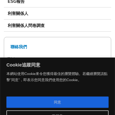
ESG報告
利害關係人
利害關係人問卷調查
聯絡我們
電話: 02-27239999
Cookie追蹤同意
傳真: 02-27293399
本網站使用Cookie來令您獲得最佳的瀏覽體驗。若繼續瀏覽請點
擊”同意”，即表示您同意我們使用您的Cookie。
MENU
同意
Copyright 2026 © 遠雄建設 All Rights Reserved.
|