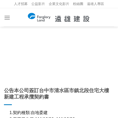
Skip
人才招募
公益影片
企業文化影片
粉絲團
遠雄人專區
to
content
重大資訊
INVESTMENT INFORMATION
公告本公司簽訂台中市清水區市鎮北段住宅大樓
新建工程承攬契約書
1.契約種類:自地委建