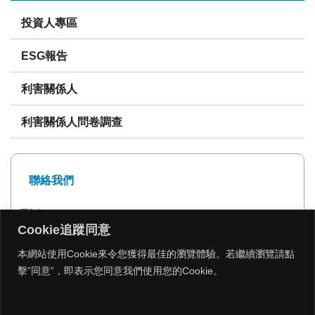
投資人專區
ESG報告
利害關係人
利害關係人問卷調查
聯絡我們
電話: 02-27239999
Cookie追蹤同意
傳真: 02-27293399
本網站使用Cookie來令您獲得最佳的瀏覽體驗。若繼續瀏覽請點
擊”同意”，即表示您同意我們使用您的Cookie。