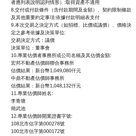
者應列表說明認列情形）:取得資產不適用
8.交付或付款條件（含付款期間及金額）、契約限制條款
及其他重要約定事項:依據付款明細表支付
9.本次交易之決定方式（如招標、比價或議價）、價格決
定之參考依據及決策單位:
交易決定方式：議價
決策單位：董事會
10.專業估價者事務所或公司名稱及其估價金額:
宏邦不動產估價師聯合事務所
估價結果：新台幣1,049,080仟元
中鼎不動產估價師事務所
估價結果：新台幣1,048,132仟元
11.專業估價師姓名:
李青塘
簡武池
12.專業估價師開業證書字號:
108北市估字第000278號
100北市估字第000172號