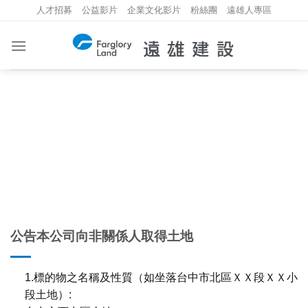
Skip
人才招募
公益影片
企業文化影片
粉絲團
遠雄人專區
to
content
重大資訊
INVESTMENT INFORMATION
公告本公司向非關係人取得土地
1.標的物之名稱及性質（如坐落台中市北區ＸＸ段ＸＸ小
段土地）: