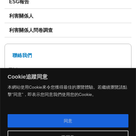
ESG報告
利害關係人
利害關係人問卷調查
聯絡我們
電話: 02-27239999
Cookie追蹤同意
傳真: 02-27293399
本網站使用Cookie來令您獲得最佳的瀏覽體驗。若繼續瀏覽請點
擊”同意”，即表示您同意我們使用您的Cookie。
MENU
同意
Copyright 2026 © 遠雄建設 All Rights Reserved.
|