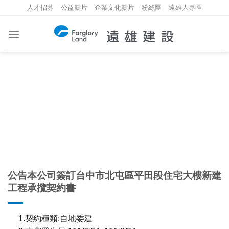
Skip
人才招募
公益影片
企業文化影片
粉絲團
遠雄人專區
to
content
重大資訊
INVESTMENT INFORMATION
公告本公司簽訂台中市北屯區平田段住宅大樓新建
工程承攬契約書
1.契約種類:自地委建