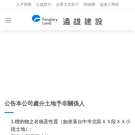
Skip
人才招募
公益影片
企業文化影片
粉絲團
遠雄人專區
to
content
重大資訊
INVESTMENT INFORMATION
公告本公司處分土地予非關係人
1.標的物之名稱及性質（如坐落台中市北區ＸＸ段ＸＸ小
段土地）: