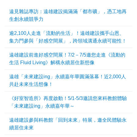
遠見雜誌專訪：遠雄建設揭滿滿「都市礦」，憑工地再
生創永續競爭力
逾2,100人走進「流動的生活」！遠雄建設攜手山恩、
集力門參與「好感空間展」，跨領域溝通永續可能性！
遠雄建設前進好感空間展！7/2－7/5邀您走進《流動的
生活 Fluid Living》解構永續居住新想像
遠雄「未來建設ing」永續嘉年華圓滿落幕！近2,000人
共赴未來生活想像！
《好室智造所》再度啟動！5/1-5/3邀請您來科教館體驗
「未來建設ing」永續嘉年華～
遠雄建設參與科教館「回到未來」特展，邀全民體驗永
續居住未來