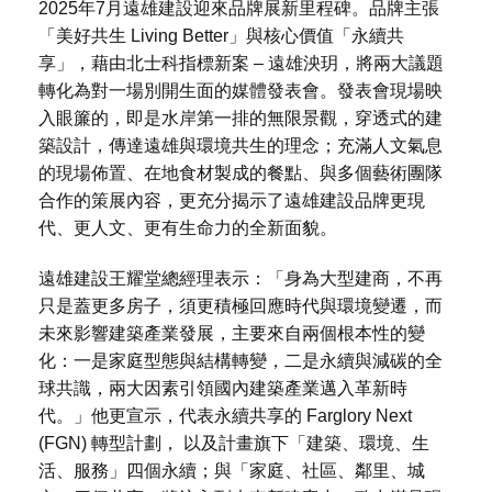
2025年7月遠雄建設迎來品牌展新里程碑。品牌主張
「美好共生 Living Better」與核心價值「永續共
享」，藉由北士科指標新案 – 遠雄泱玥，將兩大議題
轉化為對一場別開生面的媒體發表會。發表會現場映
入眼簾的，即是水岸第一排的無限景觀，穿透式的建
築設計，傳達遠雄與環境共生的理念；充滿人文氣息
的現場佈置、在地食材製成的餐點、與多個藝術團隊
合作的策展內容，更充分揭示了遠雄建設品牌更現
代、更人文、更有生命力的全新面貌。
遠雄建設王耀堂總經理表示：「身為大型建商，不再
只是蓋更多房子，須更積極回應時代與環境變遷，而
未來影響建築產業發展，主要來自兩個根本性的變
化：一是家庭型態與結構轉變，二是永續與減碳的全
球共識，兩大因素引領國內建築產業邁入革新時
代。」他更宣示，代表永續共享的 Farglory Next
(FGN) 轉型計劃， 以及計畫旗下「建築、環境、生
活、服務」四個永續；與「家庭、社區、鄰里、城