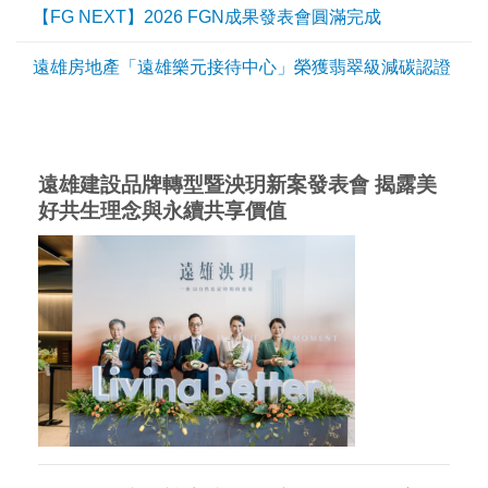
【FG NEXT】2026 FGN成果發表會圓滿完成
遠雄房地產「遠雄樂元接待中心」榮獲翡翠級減碳認證
遠雄建設品牌轉型暨泱玥新案發表會 揭露美
好共生理念與永續共享價值