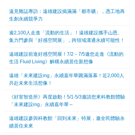
遠見雜誌專訪：遠雄建設揭滿滿「都市礦」，憑工地再
生創永續競爭力
逾2,100人走進「流動的生活」！遠雄建設攜手山恩、
集力門參與「好感空間展」，跨領域溝通永續可能性！
遠雄建設前進好感空間展！7/2－7/5邀您走進《流動的
生活 Fluid Living》解構永續居住新想像
遠雄「未來建設ing」永續嘉年華圓滿落幕！近2,000人
共赴未來生活想像！
《好室智造所》再度啟動！5/1-5/3邀請您來科教館體驗
「未來建設ing」永續嘉年華～
遠雄建設參與科教館「回到未來」特展，邀全民體驗永
續居住未來