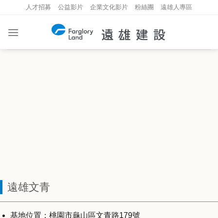
Skip
人才招募
公益影片
企業文化影片
粉絲團
遠雄人專區
to
content
遠雄文青
基地位置：桃園市龜山區文青路179號