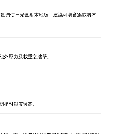
盡量勿使日光直射木地板；建議可裝窗簾或將木
他外壓力及載重之牆壁。
間相對濕度過高。