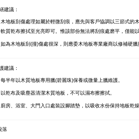
繕建議：
木地板刮傷處理如屬於輕微刮痕，應先與客戶協調以三節式的
軟質乾布擦拭至光亮即可。惟該部份無法將刮痕處磨平，僅能
如為木地板刮(撞)傷處很深，則應委木地板專業廠商以修補硬臘
護建議：
每半年以木質地板專用臘(碧麗珠)保養或微量上臘維護。
以乾布及吸塵器清潔木質地板，不可以濕布擦擦拭。
廚房、浴室、大門入口處裝設腳踏墊，以吸收水份保持地板乾
脫落