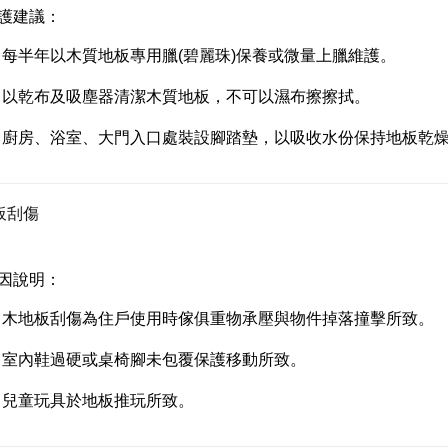
護建議：
每半年以木質地板專用臘(碧麗珠)保養或微量上臘維護。
以乾布及吸塵器清潔木質地板，不可以濕布擦擦拭。
廚房、浴室、大門入口處裝設腳踏墊，以吸收水份保持地板乾
板刮傷
因說明：
木地板刮傷為住戶使用時傢俱重物承壓與物件掉落撞擊所致。
室內鞋過硬或桌椅腳未包覆保護移動所致。
兒童玩具於地板推玩所致。