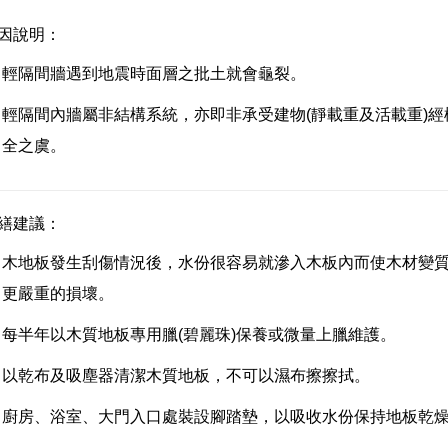
因說明：
輕隔間牆遇到地震時面層之批土就會龜裂。
輕隔間內牆屬非結構系統，亦即非承受建物(靜載重及活載重)
全之虞。
繕建議：
木地板發生刮傷情況後，水份很容易就滲入木板內而使木材變
更嚴重的損壞。
每半年以木質地板專用臘(碧麗珠)保養或微量上臘維護。
以乾布及吸塵器清潔木質地板，不可以濕布擦擦拭。
廚房、浴室、大門入口處裝設腳踏墊，以吸收水份保持地板乾