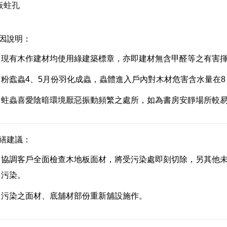
板蛀孔
因說明：
現有木作建材均使用綠建築標章，亦即建材無含甲醛等之有害
粉蠧蟲4、5月份羽化成蟲，蟲體進入戶內對木材危害含水量在
蛀蟲喜愛陰暗環境厭惡振動頻繁之處所，如為書房安靜場所較
繕建議：
協調客戶全面檢查木地板面材，將受污染處即刻切除，另其他
污染。
污染之面材、底舖材部份重新舖設施作。