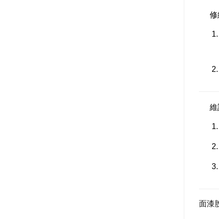
修
維
面漆