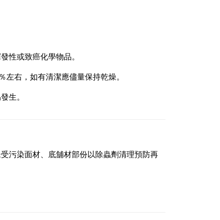
揮發性或致癌化學物品。
8％左右，如有清潔應儘量保持乾燥。
易發生。
未受污染面材、底舖材部份以除蟲劑清理預防再