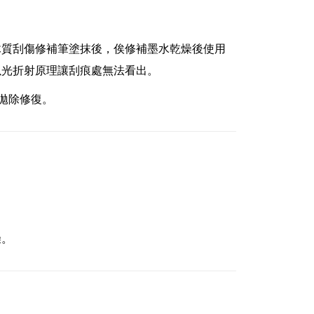
木質刮傷修補筆塗抹後，俟修補墨水乾燥後使用
以光折射原理讓刮痕處無法看出。
拋除修復。
燥。