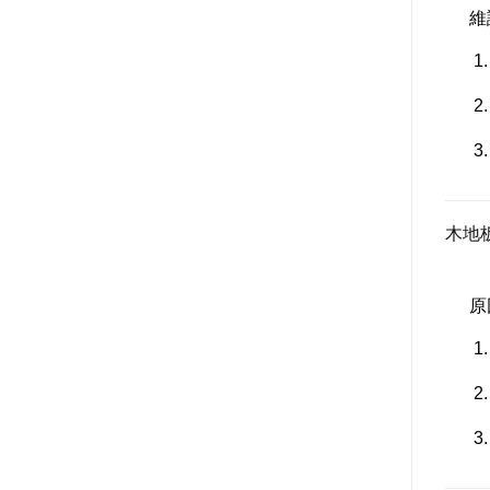
維
木地
原