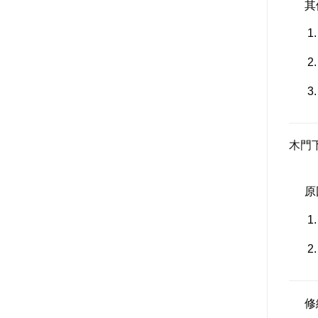
其
木門
原
修