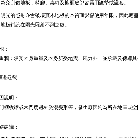
為免刮傷地板，椅腳、桌腳及櫥櫃底部皆需用護墊或護套。
陽光的照射亦會破壞實木地板的本質而影響使用年限，因此應
地板鋪設在陽光照射不到之處。
他：
重牆：承受本身重量及本身所受地震、風力外，並承載及傳導其
框邊龜裂
因說明：
門框收縮或木門扇邊材受潮變形等，發生原因均為所在地區或空
繕建議：