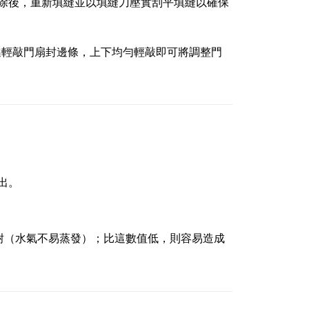
材刮除後，重新填縫並以填縫刀壓實刮平填縫以確保
鎚輕敲門扇封邊條，上下均勻輕敲即可將調整門
出。
。
難耐（水氣不易蒸發）；比這數值低，則容易造成