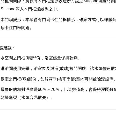
門框間間隙：將原有木門框邊原收邊所打設之Silicone填縫
Silicone深入木門框邊縫隙之中。
木門扇變形：本項會有門扇卡住門框情形，修繕方式可以橡膠
扇卡住門框問題。
護建議：
水空間之門框(扇)部份，浴室儘量保持乾燥。
淋浴間使用完畢，浴室窗及淋浴(玻璃)拉門開啟，讓水氣儘速散
臥室之門框(扇)部份，如於霧季(梅雨季節)室內可開啟除溼設備
最舒服的相對溼度是60％～70％，比這數值高，會覺得溼悶
乾燥龜裂（水氣容易散失）。