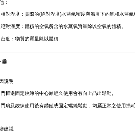
他：
相對溼度：實際的(絕對溼度)水蒸氣密度與溫度下的飽和水蒸氣
絕對溼度：體積的空氣所含的水蒸氣質量除以空氣的體積。
密度：物質的質量除以體積。
下垂
因說明：
門框邊固定鉸練的中心軸經久使用會有向上凸出鬆動。
門扇及鉸練使用後有銹蝕或固定螺絲鬆動，均屬正常之使用損
繕建議：