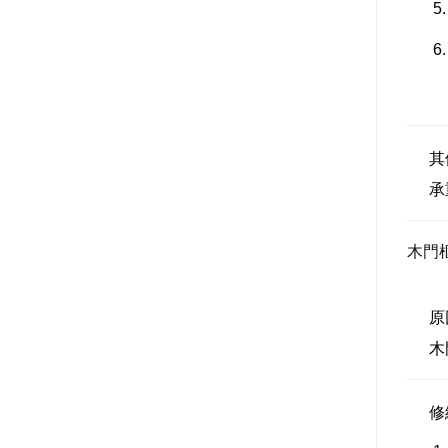
其
承
木門
原
木
修