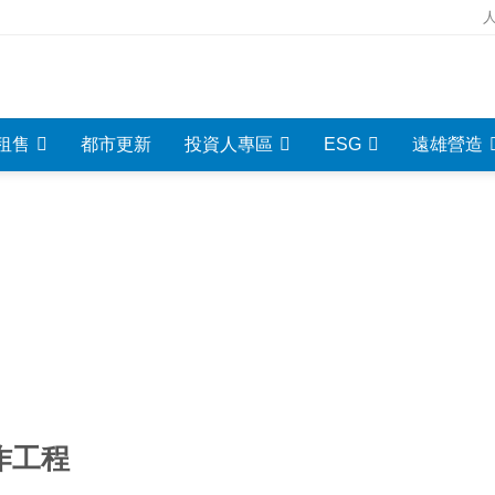
租售
都市更新
投資人專區
ESG
遠雄營造
修繕小常識
Knowledges
作工程